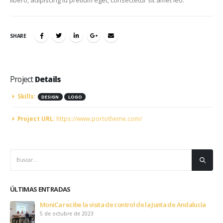
libero, adipiscing id pretium eget, consectetur sit amet leo.
SHARE
Project
Details
Skills:
DESIGN
LOGO
Project URL:
https://www.portotheme.com/
ÚLTIMAS ENTRADAS
MoniCa recibe la visita de control de la Junta de Andalucía
5 de octubre de 2023