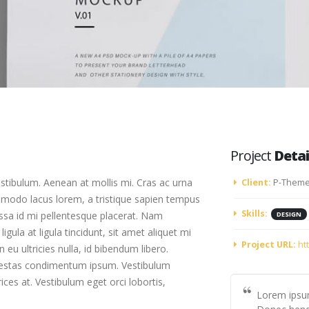
Project
Detai
stibulum. Aenean at mollis mi. Cras ac urna
Client:
P-Theme
mmodo lacus lorem, a tristique sapien tempus
Skills:
assa id mi pellentesque placerat. Nam
DESIGN
ligula at ligula tincidunt, sit amet aliquet mi
Project URL:
ht
u ultricies nulla, id bibendum libero.
egestas condimentum ipsum. Vestibulum
ices at. Vestibulum eget orci lobortis,
Lorem ipsum