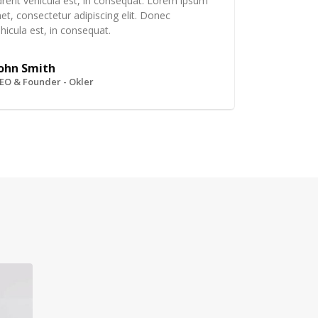
erit vehicula est, in consequat. Lorem ipsum
et, consectetur adipiscing elit. Donec
hicula est, in consequat.
ohn Smith
EO & Founder - Okler