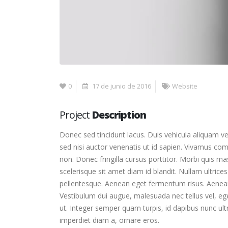
0
17 de junio de 2016
Website
Project
Description
Donec sed tincidunt lacus. Duis vehicula aliquam ve
sed nisi auctor venenatis ut id sapien. Vivamus co
non. Donec fringilla cursus porttitor. Morbi quis m
scelerisque sit amet diam id blandit. Nullam ultrices 
pellentesque. Aenean eget fermentum risus. Aenean e
Vestibulum dui augue, malesuada nec tellus vel, 
ut. Integer semper quam turpis, id dapibus nunc ultr
imperdiet diam a, ornare eros.