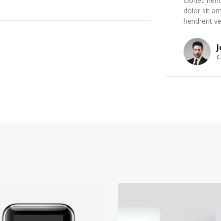
Donec hendr
dolor sit am
hendrerit ve
J
C